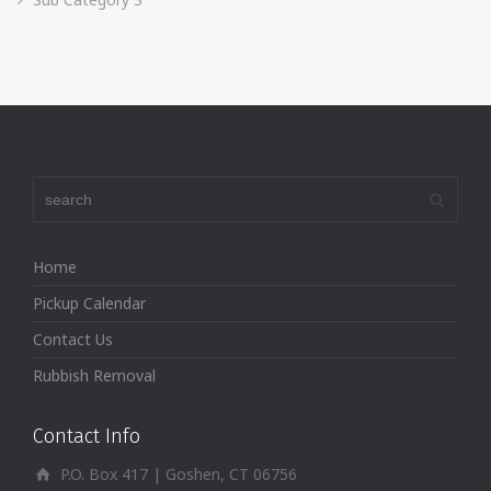
Home
Pickup Calendar
Contact Us
Rubbish Removal
Contact Info
P.O. Box 417 | Goshen, CT 06756