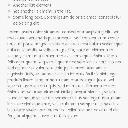
Another list element.
Yet another element in the list.
Some long text. Lorem ipsum dolor sit amet, consectetur
adipisicing elit.
Lorem ipsum dolor sit amet, consectetur adipiscing elit. Sed
malesuada venenatis pellentesque. Sed consequat molestie
urna, ut porta magna tristique at. Duis vestibulum scelerisque
nulla quis iaculis. Vestibulum gravida, ante eu elementum
aliquet, diam urna fermentum est, consequat finibus libero
felis eget quam. Aliquam a quam nec sem iaculis convallis nec
sed diam. Cras vulputate volutpat laoreet. Aliquam ut
dignissim felis, ac laoreet velit. In lobortis facilisis nibh, eget
pretium libero tempor non. Etiam mattis augue justo, vel
suscipit justo suscipit quis. Sed mi metus, fermentum nec
finibus ac, volutpat vitae mi. Nulla placerat blandit gravida.
Nunc ac neque vel lectus semper finibus sed eget urna. Etiam
luctus scelerisque ante, vel iaculis arcu semper ut. Phasellus
vulputate viverra orci eu mollis. Pellentesque nec ante id elit
feugiat aliquam. Fusce quis felis ipsum.