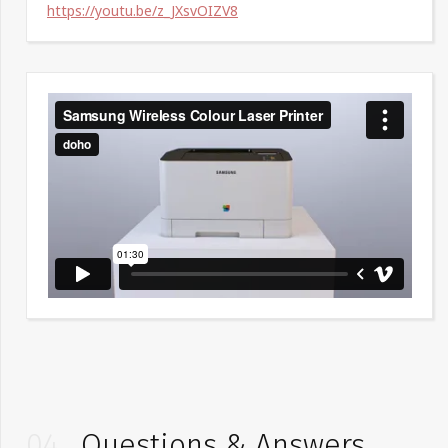
https://youtu.be/z_JXsvOIZV8
04
Questions & Answers