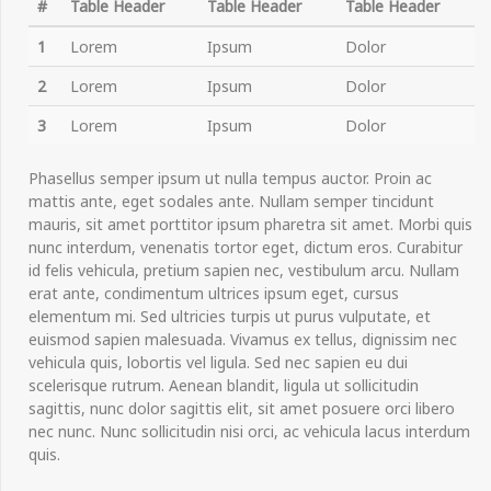
#
Table Header
Table Header
Table Header
1
Lorem
Ipsum
Dolor
2
Lorem
Ipsum
Dolor
3
Lorem
Ipsum
Dolor
Phasellus semper ipsum ut nulla tempus auctor. Proin ac
mattis ante, eget sodales ante. Nullam semper tincidunt
mauris, sit amet porttitor ipsum pharetra sit amet. Morbi quis
nunc interdum, venenatis tortor eget, dictum eros. Curabitur
id felis vehicula, pretium sapien nec, vestibulum arcu. Nullam
erat ante, condimentum ultrices ipsum eget, cursus
elementum mi. Sed ultricies turpis ut purus vulputate, et
euismod sapien malesuada. Vivamus ex tellus, dignissim nec
vehicula quis, lobortis vel ligula. Sed nec sapien eu dui
scelerisque rutrum. Aenean blandit, ligula ut sollicitudin
sagittis, nunc dolor sagittis elit, sit amet posuere orci libero
nec nunc. Nunc sollicitudin nisi orci, ac vehicula lacus interdum
quis.