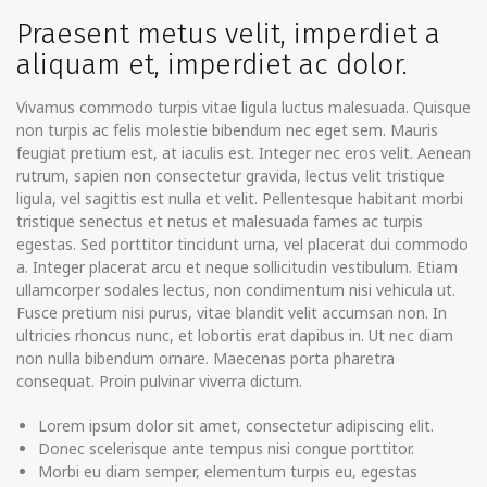
Praesent metus velit, imperdiet a
aliquam et, imperdiet ac dolor.
Vivamus commodo turpis vitae ligula luctus malesuada. Quisque
non turpis ac felis molestie bibendum nec eget sem. Mauris
feugiat pretium est, at iaculis est. Integer nec eros velit. Aenean
rutrum, sapien non consectetur gravida, lectus velit tristique
ligula, vel sagittis est nulla et velit. Pellentesque habitant morbi
tristique senectus et netus et malesuada fames ac turpis
egestas. Sed porttitor tincidunt urna, vel placerat dui commodo
a. Integer placerat arcu et neque sollicitudin vestibulum. Etiam
ullamcorper sodales lectus, non condimentum nisi vehicula ut.
Fusce pretium nisi purus, vitae blandit velit accumsan non. In
ultricies rhoncus nunc, et lobortis erat dapibus in. Ut nec diam
non nulla bibendum ornare. Maecenas porta pharetra
consequat. Proin pulvinar viverra dictum.
Lorem ipsum dolor sit amet, consectetur adipiscing elit.
Donec scelerisque ante tempus nisi congue porttitor.
Morbi eu diam semper, elementum turpis eu, egestas