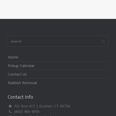
Home
Pickup Calendar
Contact Us
Rubbish Removal
Contact Info
P.O. Box 417 | Goshen, CT 06756
(860) 480-4896