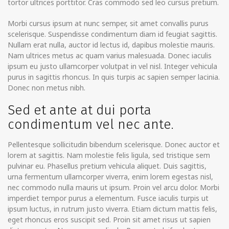
tortor ultrices porttitor. Cras commodo sed leo cursus pretium.
Morbi cursus ipsum at nunc semper, sit amet convallis purus
scelerisque. Suspendisse condimentum diam id feugiat sagittis.
Nullam erat nulla, auctor id lectus id, dapibus molestie mauris.
Nam ultrices metus ac quam varius malesuada. Donec iaculis
ipsum eu justo ullamcorper volutpat in vel nisl. Integer vehicula
purus in sagittis rhoncus. In quis turpis ac sapien semper lacinia.
Donec non metus nibh.
Sed et ante at dui porta
condimentum vel nec ante.
Pellentesque sollicitudin bibendum scelerisque. Donec auctor et
lorem at sagittis. Nam molestie felis ligula, sed tristique sem
pulvinar eu. Phasellus pretium vehicula aliquet. Duis sagittis,
urna fermentum ullamcorper viverra, enim lorem egestas nisl,
nec commodo nulla mauris ut ipsum. Proin vel arcu dolor. Morbi
imperdiet tempor purus a elementum. Fusce iaculis turpis ut
ipsum luctus, in rutrum justo viverra. Etiam dictum mattis felis,
eget rhoncus eros suscipit sed. Proin sit amet risus ut sapien