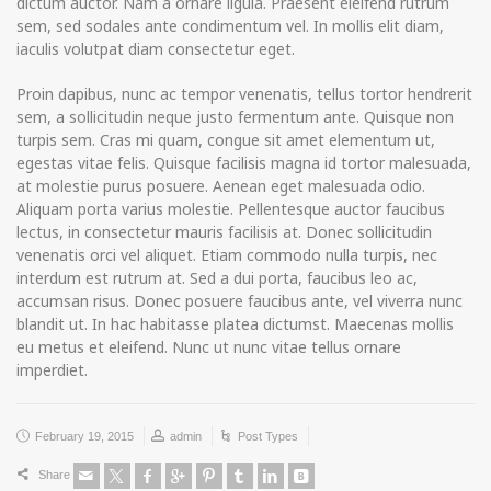
dictum auctor. Nam a ornare ligula. Praesent eleifend rutrum
sem, sed sodales ante condimentum vel. In mollis elit diam,
iaculis volutpat diam consectetur eget.
Proin dapibus, nunc ac tempor venenatis, tellus tortor hendrerit
sem, a sollicitudin neque justo fermentum ante. Quisque non
turpis sem. Cras mi quam, congue sit amet elementum ut,
egestas vitae felis. Quisque facilisis magna id tortor malesuada,
at molestie purus posuere. Aenean eget malesuada odio.
Aliquam porta varius molestie. Pellentesque auctor faucibus
lectus, in consectetur mauris facilisis at. Donec sollicitudin
venenatis orci vel aliquet. Etiam commodo nulla turpis, nec
interdum est rutrum at. Sed a dui porta, faucibus leo ac,
accumsan risus. Donec posuere faucibus ante, vel viverra nunc
blandit ut. In hac habitasse platea dictumst. Maecenas mollis
eu metus et eleifend. Nunc ut nunc vitae tellus ornare
imperdiet.
February 19, 2015
admin
Post Types
Share